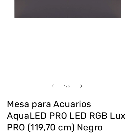
Abrir
Ab
elemento
e
multimedia
m
de
1
/
3
1
2
en
e
una
u
Mesa para Acuarios
ventana
v
modal
m
AquaLED PRO LED RGB Lux
PRO (119,70 cm) Negro