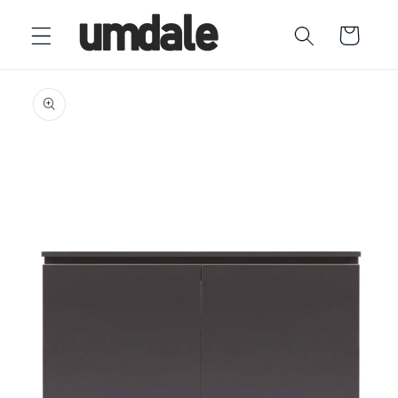
Ir
directamente
Carrito
al contenido
Ir
directamente
a la
información
del producto