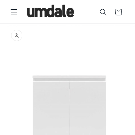
Ir
directamente
Carrito
al contenido
Ir
directamente
a la
información
del producto