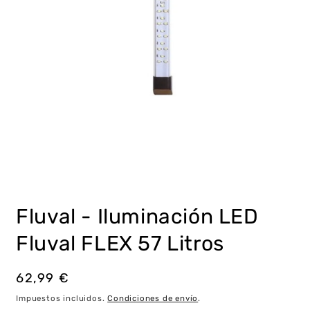
Abrir
elemento
multimedia
Fluval - Iluminación LED
1
en
una
Fluval FLEX 57 Litros
ventana
modal
Precio
62,99 €
habitual
Impuestos incluidos.
Condiciones de envío
.