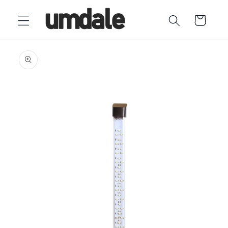
Ir
directamente
Carrito
al contenido
Ir
directamente
a la
información
del producto