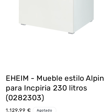
Abrir
elemento
multimedia
EHEIM - Mueble estilo Alpin
1
en
una
para Incpiria 230 litros
ventana
modal
(0282303)
Precio
1.129,99 €
Agotado