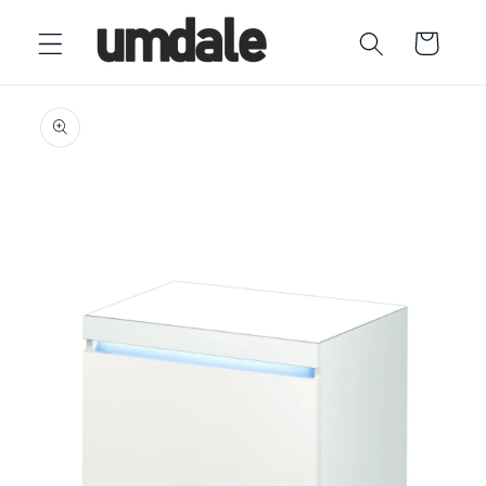
Ir
directamente
Carrito
al contenido
Ir
directamente
a la
información
del producto