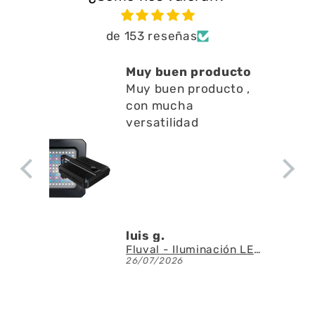
de 153 reseñas
Muy buen producto
Est
Muy buen producto ,
a l
con mucha
en l
Est
versatilidad
a li
sup
ape
a la
agu
luis g.
Den
Fluval - Iluminación LED Nano Reef 4.0 de 25W
26/07/2026
23/0