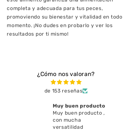
completa y adecuada para tus peces,
promoviendo su bienestar y vitalidad en todo
momento. ¡No dudes en probarlo y ver los
resultados por ti mismo!
¿Cómo nos valoran?
de 153 reseñas
y buen producto
Está muy bien 
 buen producto ,
a limpiar resid
n mucha
en l
Está muy bien a
satilidad
a limpiar residuo