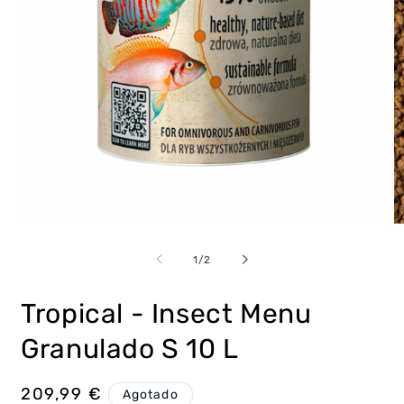
Abrir
Ab
elemento
e
multimedia
m
de
1
/
2
1
2
en
e
una
u
Tropical - Insect Menu
ventana
v
modal
m
Granulado S 10 L
Precio
209,99 €
Agotado