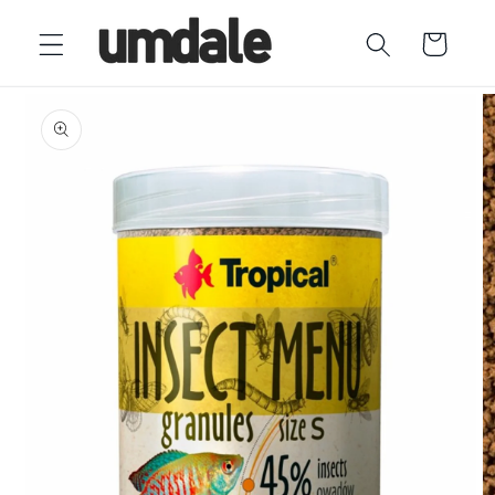
Ir
directamente
Carrito
al contenido
Ir
directamente
a la
información
del producto