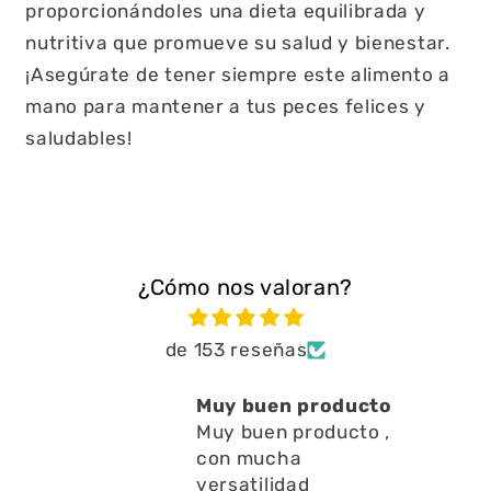
proporcionándoles una dieta equilibrada y
nutritiva que promueve su salud y bienestar.
¡Asegúrate de tener siempre este alimento a
mano para mantener a tus peces felices y
saludables!
¿Cómo nos valoran?
de 153 reseñas
n producto
Está muy bien ayuda
 producto ,
a limpiar residuos
ha
en l
Está muy bien ayuda
idad
a limpiar residuos en l