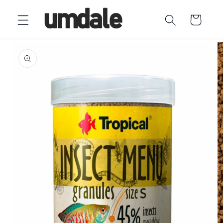
Ir
directamente
Carrito
al contenido
Ir
directamente
a la
información
del producto