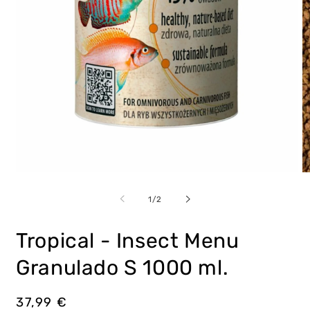
Abrir
Ab
elemento
e
multimedia
m
de
1
/
2
1
2
en
e
una
u
Tropical - Insect Menu
ventana
v
modal
m
Granulado S 1000 ml.
Precio
37,99 €