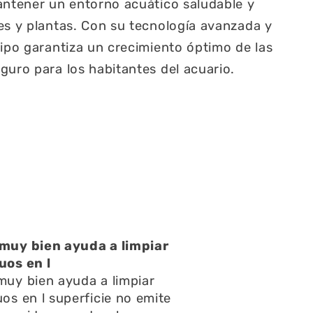
antener un entorno acuático saludable y
es y plantas. Con su tecnología avanzada y
uipo garantiza un crecimiento óptimo de las
guro para los habitantes del acuario.
 a limpiar
Una atención 
Una atención m
 limpiar
y respondieron 
ie no emite
preguntas y con