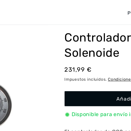
P
a
í
Controlado
s
/
Solenoide
r
e
Precio
231,99 €
g
habitual
Impuestos incluidos.
Condicione
i
ó
Añadi
n
Disponible para envío 