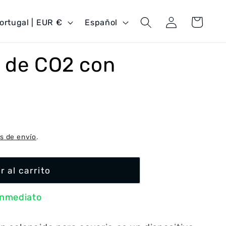
Iniciar
I
Carrito
Portugal | EUR €
Español
sesión
d
i
r de CO2 con
o
m
a
s de envío
.
r al carrito
inmediato