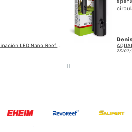
apenas ruido y ayuda 
circulación del agua
Denis A.G.U.
Fluval - Iluminación LED Nano Reef 4.0 de 25W
23/07/2026