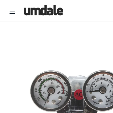
Ir
directamente
al contenido
Ir
directamente
a la
información
del producto