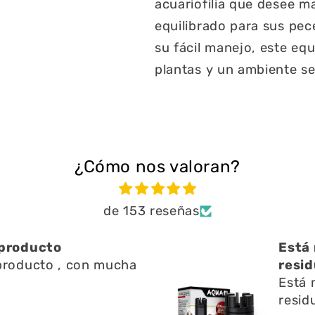
acuariofilia que desee m
equilibrado para sus pec
su fácil manejo, este eq
plantas y un ambiente se
¿Cómo nos valoran?
de 153 reseñas
Está muy bien ayuda
mucha
residuos en l
Está muy bien ayuda a
residuos en l superfic