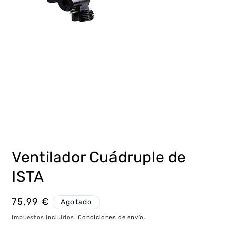
Abrir
elemento
multimedia
Ventilador Cuádruple de
1
en
una
ISTA
ventana
modal
Precio
75,99 €
Agotado
habitual
Impuestos incluidos.
Condiciones de envío
.