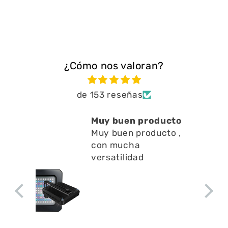
¿Cómo nos valoran?
de 153 reseñas
Muy buen producto
Está muy
Muy buen producto ,
a limpiar
con mucha
en l
Está muy
versatilidad
a limpiar 
superfici
apenas ru
a la circu
agua