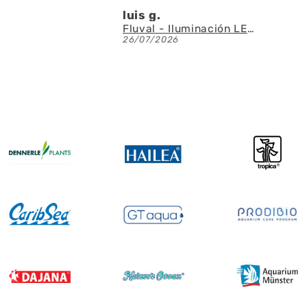
luis g.
Denis A.
Fluval - Iluminación LED Nano Reef 4.0 de 25W
26/07/2026
23/07/2026