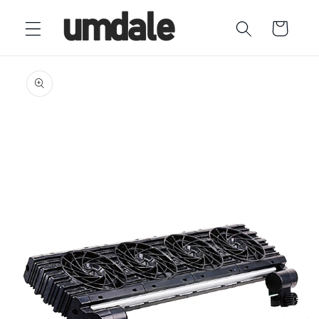
Ir
directamente
Carrito
al contenido
Ir
directamente
a la
información
del producto