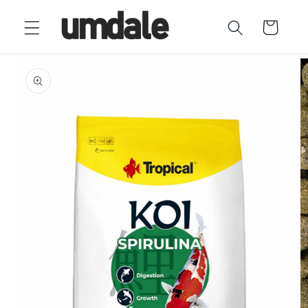
Ir
directamente
Carrito
al contenido
Ir
directamente
a la
información
del producto