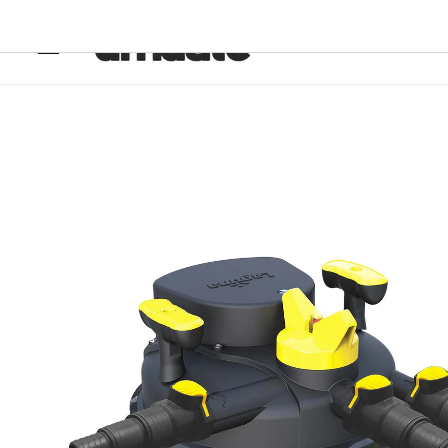
Ir
directamente
al contenido
Ir
directamente
a la
información
del producto