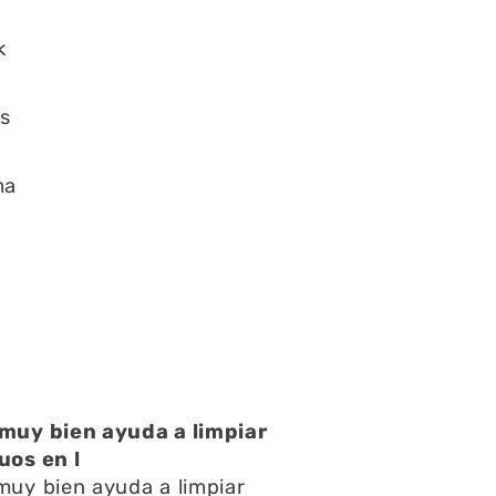
k
s
ma
atención muy buena
atención muy buena,amables
pondieron rápido todas mis