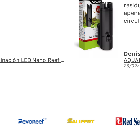
 l superficie no emite
pregu
o y ayuda a la
fue r
 del agua
espec
U.
Ángel
AQUAEL - SAS Filter 500 - Skimmer de superficie
21/07/