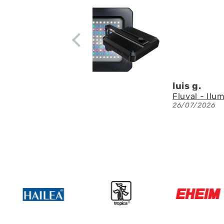
residuos en
apenas ruid
circulación
Denis A.G.
Fluval - Iluminación LED Nano Reef 4.0 de 25W
23/07/2026