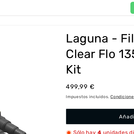
P
a
í
Laguna - Fi
s
/
Clear Flo 1
r
e
Kit
g
i
Precio
499,99 €
ó
habitual
Impuestos incluidos.
Condicione
n
Añadi
Sólo hay
4
unidades d