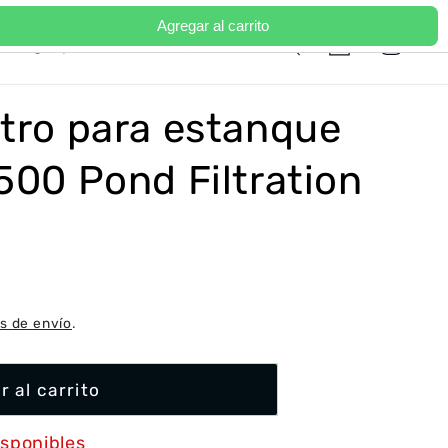
Agregar al carrito
Iniciar
I
Carrito
Portugal | EUR €
Español
sesión
d
i
ltro para estanque
o
m
3500 Pond Filtration
a
s de envío
.
r al carrito
isponibles