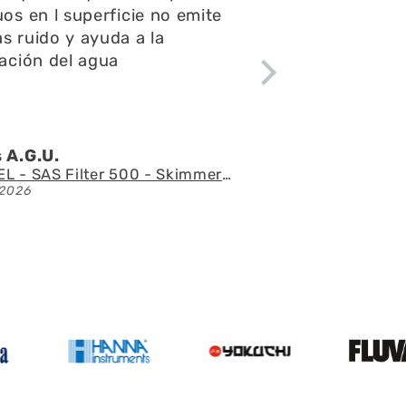
ntas y consultas,el envío
ápido y el acuario se ve
tacular
 l.Z.p.
Acuario con mueble AQUAEL GLOSSY 150 BLACK de 405 litros
2026