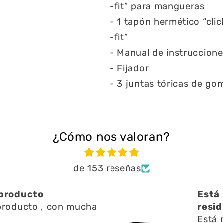
-fit” para mangueras
- 1 tapón hermético “clic
-fit”
- Manual de instruccione
- Fijador
- 3 juntas tóricas de go
¿Cómo nos valoran?
de 153 reseñas
ien ayuda a limpiar
Una 
n l
Una 
ien ayuda a limpiar
y res