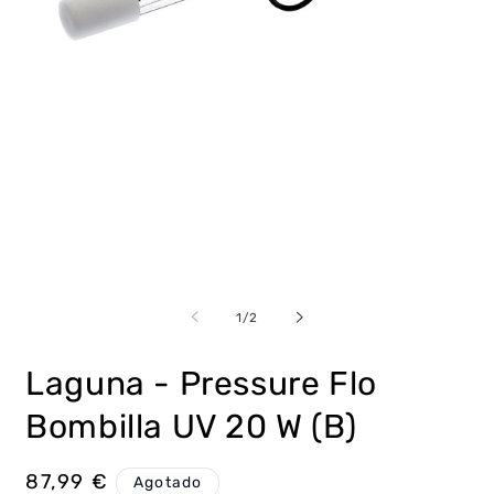
Abrir
Ab
elemento
e
multimedia
m
de
1
/
2
1
2
en
e
una
u
Laguna - Pressure Flo
ventana
v
modal
m
Bombilla UV 20 W (B)
Precio
87,99 €
Agotado