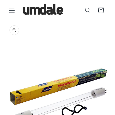
Ir
directamente
Carrito
al contenido
Ir
directamente
a la
información
del producto