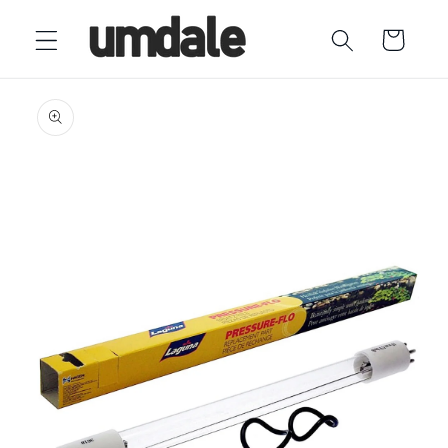
Ir
directamente
Carrito
al contenido
Ir
directamente
a la
información
del producto