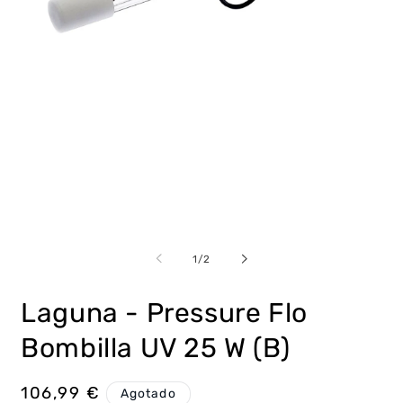
Abrir
Ab
elemento
e
multimedia
m
de
1
/
2
1
2
en
e
una
u
Laguna - Pressure Flo
ventana
v
modal
m
Bombilla UV 25 W (B)
Precio
106,99 €
Agotado