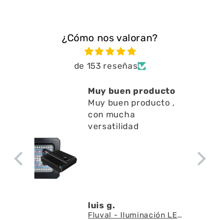
¿Cómo nos valoran?
de 153 reseñas
Muy buen producto
Está 
Muy buen producto ,
a limp
con mucha
en l
Está m
versatilidad
a limpi
superf
apenas
a la ci
agua
luis g.
Denis 
Fluval - Iluminación LED Nano Reef 4.0 de 25W