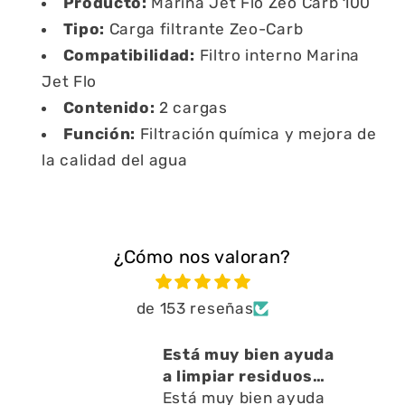
Producto:
Marina Jet Flo Zeo Carb 100
Tipo:
Carga filtrante Zeo-Carb
Compatibilidad:
Filtro interno Marina
Jet Flo
Contenido:
2 cargas
Función:
Filtración química y mejora de
la calidad del agua
¿Cómo nos valoran?
de 153 reseñas
cto
Está muy bien ayuda
o ,
a limpiar residuos
en l
Está muy bien ayuda