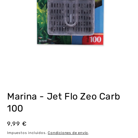
Abrir
elemento
multimedia
Marina - Jet Flo Zeo Carb
1
en
una
100
ventana
modal
Precio
9,99 €
habitual
Impuestos incluidos.
Condiciones de envío
.