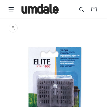
Ir
directamente
Carrito
al contenido
Ir
directamente
a la
información
del producto