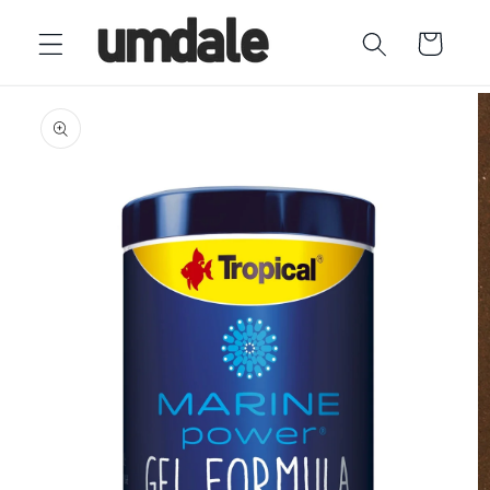
Ir
directamente
Carrito
al contenido
Ir
directamente
a la
información
del producto