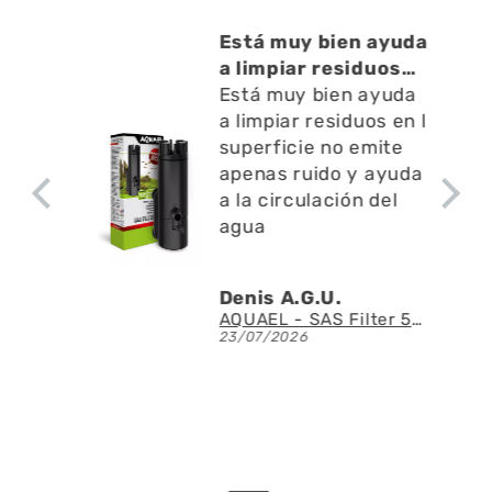
cto
Está muy bien ayuda
o ,
a limpiar residuos
en l
Está muy bien ayuda
a limpiar residuos en l
superficie no emite
apenas ruido y ayuda
a la circulación del
agua
Denis A.G.U.
Fluval - Iluminación LED Nano Reef 4.0 de 25W
AQUAEL - SAS Filter 500 - Skimmer de superficie
23/07/2026