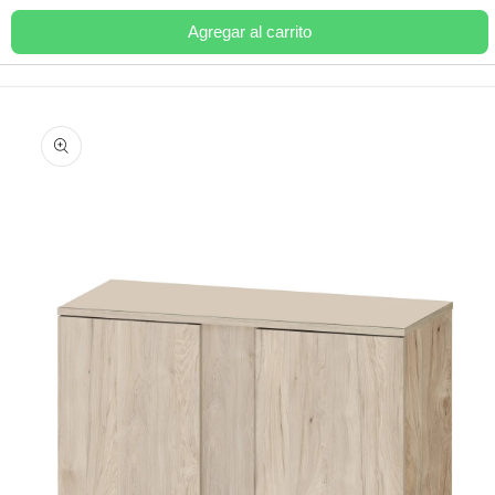
Ir
directamente
Agregar al carrito
Carrito
al contenido
Ir
directamente
a la
información
del producto