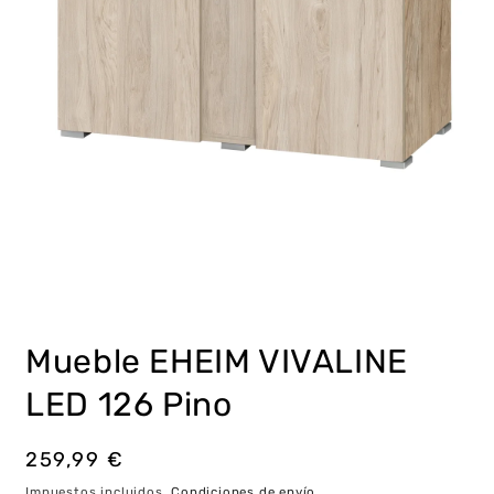
Abrir
elemento
multimedia
Mueble EHEIM VIVALINE
1
en
una
LED 126 Pino
ventana
modal
Precio
259,99 €
habitual
Impuestos incluidos.
Condiciones de envío
.