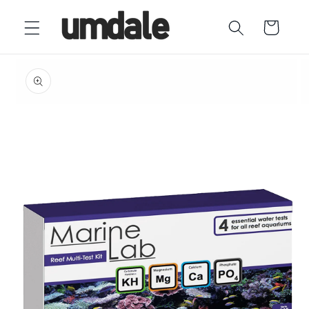
Ir
directamente
Carrito
al contenido
Ir
directamente
a la
información
del producto