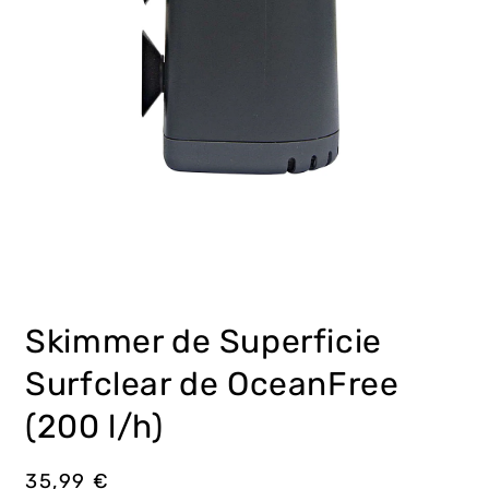
Abrir
elemento
multimedia
Skimmer de Superficie
1
en
una
Surfclear de OceanFree
ventana
modal
(200 l/h)
Precio
35,99 €