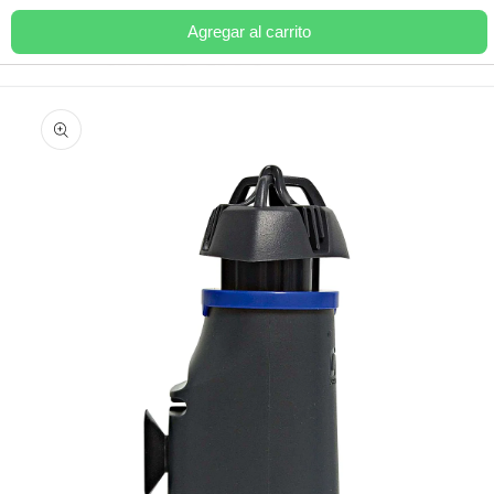
Ir
directamente
Agregar al carrito
Carrito
al contenido
Ir
directamente
a la
información
del producto