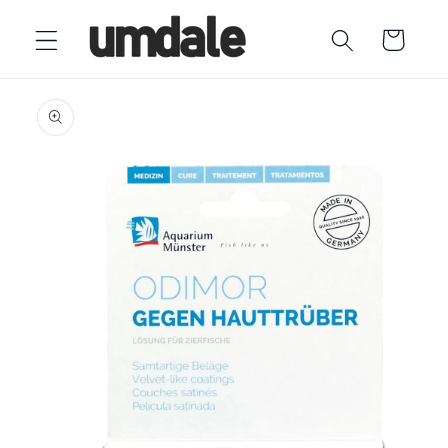
Ir
directamente
Carrito
al contenido
Ir
directamente
a la
información
del producto