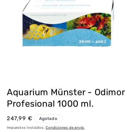
Abrir
elemento
multimedia
Aquarium Münster - Odimor
1
en
una
Profesional 1000 ml.
ventana
modal
Precio
247,99 €
Agotado
habitual
Impuestos incluidos.
Condiciones de envío
.