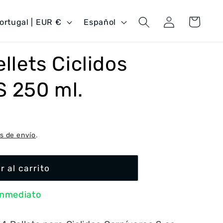
Iniciar
I
Carrito
Portugal | EUR €
Español
sesión
d
i
ellets Ciclidos
o
m
S 250 ml.
a
s de envío
.
r al carrito
inmediato