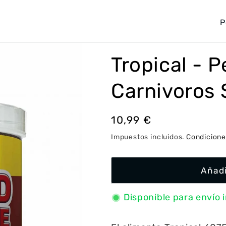
P
a
í
Tropical - P
s
/
Carnivoros 
r
e
Precio
10,99 €
g
habitual
Impuestos incluidos.
Condicione
i
ó
Añadi
n
Disponible para envío 