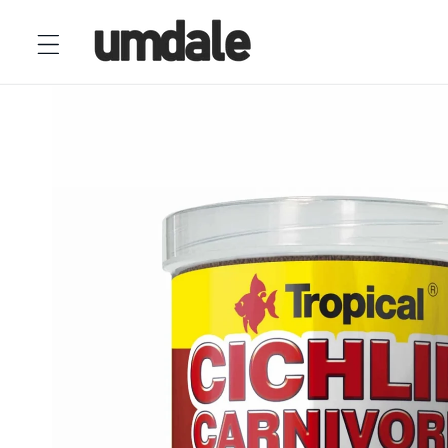
Ir
directamente
al contenido
Ir
directamente
a la
información
del producto