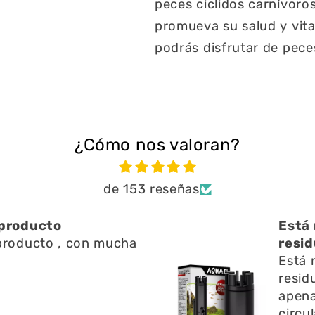
peces ciclidos carnívoros
promueva su salud y vital
podrás disfrutar de peces
¿Cómo nos valoran?
de 153 reseñas
ien ayuda a limpiar
Una 
n l
Una 
ien ayuda a limpiar
y res
 l superficie no emite
pregu
o y ayuda a la
fue r
 del agua
espec