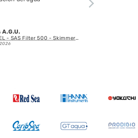
 l.Z.p.
Acuario con mueble AQUAEL GLOSSY 150 BLACK de 405 litros
2026