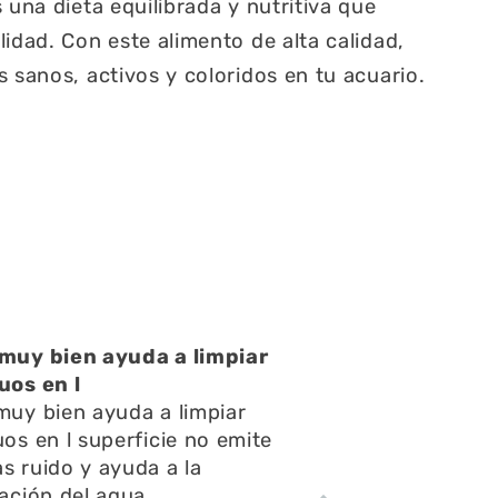
 una dieta equilibrada y nutritiva que
idad. Con este alimento de alta calidad,
 sanos, activos y coloridos en tu acuario.
atención muy buena
atención muy buena,amables
pondieron rápido todas mis
ntas y consultas,el envío
ápido y el acuario se ve
tacular