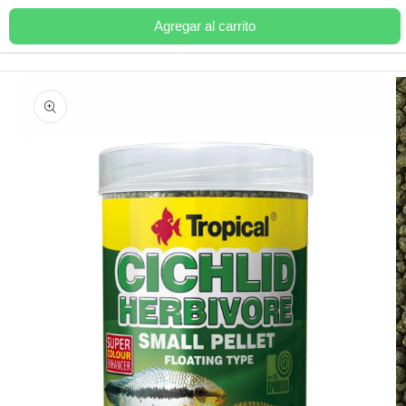
Ir
directamente
Agregar al carrito
Carrito
al contenido
Ir
directamente
a la
información
del producto