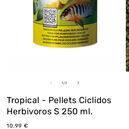
Abrir
Ab
elemento
e
multimedia
m
de
1
/
2
1
2
en
e
una
u
Tropical - Pellets Ciclidos
ventana
v
modal
m
Herbivoros S 250 ml.
Precio
10,99 €