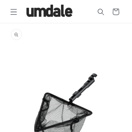
Ir
directamente
Carrito
al contenido
Ir
directamente
a la
información
del producto