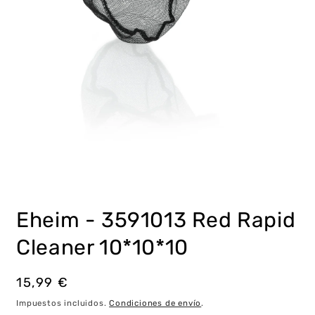
Abrir
elemento
multimedia
Eheim - 3591013 Red Rapid
1
en
una
Cleaner 10*10*10
ventana
modal
Precio
15,99 €
habitual
Impuestos incluidos.
Condiciones de envío
.