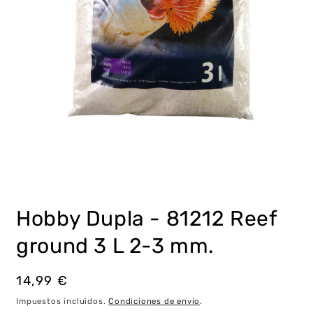
Abrir
elemento
multimedia
Hobby Dupla - 81212 Reef
1
en
una
ground 3 L 2-3 mm.
ventana
modal
Precio
14,99 €
habitual
Impuestos incluidos.
Condiciones de envío
.