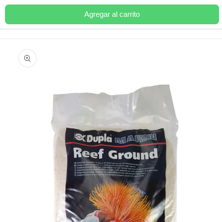
Ir
directamente
Agregar al carrito
Carrito
al contenido
Ir
directamente
a la
información
del producto