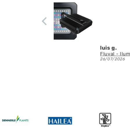
residuos e
apenas rui
circulació
Denis A.G
Fluval - Iluminación LED Nano Reef 4.0 de 25W
23/07/2026