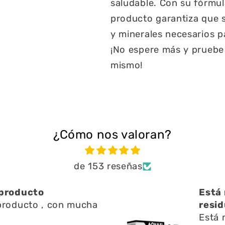
saludable. Con su fórmula
producto garantiza que s
y minerales necesarios p
¡No espere más y pruebe 
mismo!
¿Cómo nos valoran?
de 153 reseñas
bien ayuda a limpiar
Una 
n l
Una 
ien ayuda a limpiar
y re