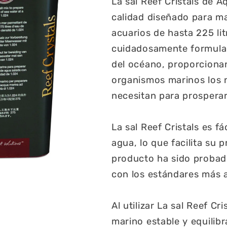
La sal Reef Cristals de 
calidad diseñado para m
acuarios de hasta 225 li
cuidadosamente formulad
del océano, proporcionan
organismos marinos los n
necesitan para prosperar
La sal Reef Cristals es f
agua, lo que facilita su
producto ha sido probado
con los estándares más a
Al utilizar La sal Reef C
marino estable y equilib