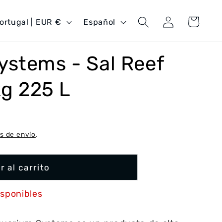
Iniciar
I
Carrito
Portugal | EUR €
Español
sesión
d
i
stems - Sal Reef
o
m
kg 225 L
a
s de envío
.
r al carrito
isponibles