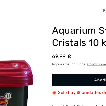
P
a
í
Aquarium Sy
s
/
Cristals 10 
r
e
Precio
69,99 €
g
habitual
Impuestos incluidos.
Condicione
i
ó
Añadi
n
Sólo hay
5
unidades d