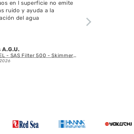
untas y consultas,el envío
ápido y el acuario se ve
ctacular
 l.Z.p.
Acuario con mueble AQUAEL GLOSSY 150 BLACK de 405 litros
/2026