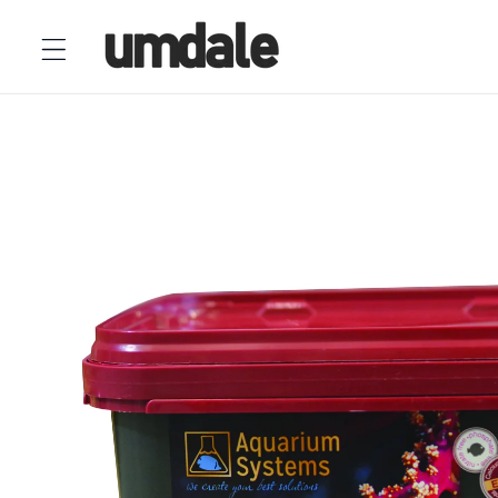
Ir
directamente
al contenido
Ir
directamente
a la
información
del producto