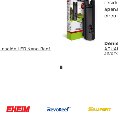
n l superficie no emite
preg
do y ayuda a la
fue r
n del agua
espe
.U.
Ángel
AQUAEL - SAS Filter 500 - Skimmer de superficie
21/07