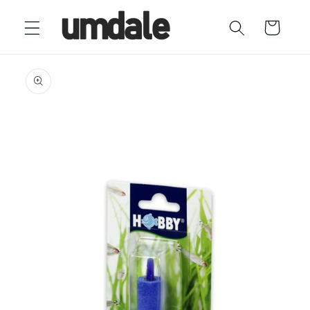
Ir
directamente
Carrito
al contenido
Ir
directamente
a la
información
del producto