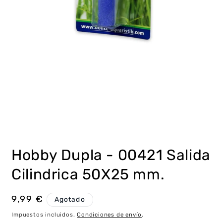
Abrir
elemento
multimedia
Hobby Dupla - 00421 Salida
1
en
una
Cilindrica 50X25 mm.
ventana
modal
Precio
9,99 €
Agotado
habitual
Impuestos incluidos.
Condiciones de envío
.