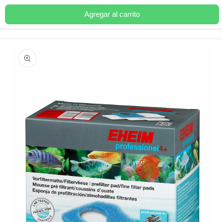
Ir
directamente
Agregar al carrito
Carrito
al contenido
Ir
directamente
a la
información
del producto