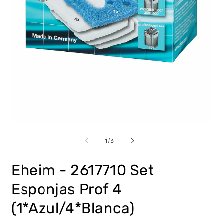
Abrir
Ab
elemento
e
multimedia
m
de
1
/
3
1
2
en
e
una
u
Eheim - 2617710 Set
ventana
v
modal
m
Esponjas Prof 4
(1*Azul/4*Blanca)