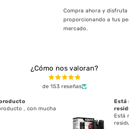
Compra ahora y disfruta 
proporcionando a tus pec
mercado.
¿Cómo nos valoran?
de 153 reseñas
ien ayuda a limpiar
Una 
n l
Una 
ien ayuda a limpiar
y res
 l superficie no emite
pregu