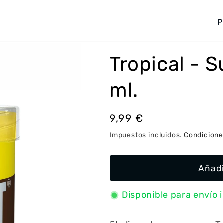
P
a
í
Tropical - 
s
/
ml.
r
e
Precio
9,99 €
g
habitual
Impuestos incluidos.
Condicione
i
ó
Añadi
n
Disponible para envío 