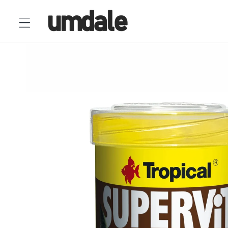
Ir
directamente
al contenido
Ir
directamente
a la
información
del producto