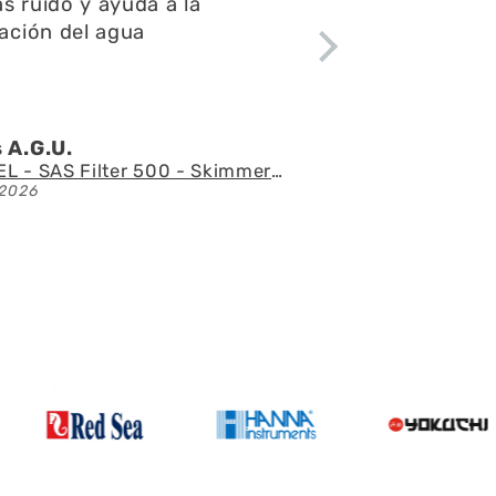
ápido y el acuario se ve
tacular
 l.Z.p.
Acuario con mueble AQUAEL GLOSSY 150 BLACK de 405 litros
2026