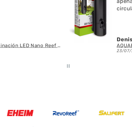
o y ayuda a la
fue r
 del agua
espec
U.
Ángel
AQUAEL - SAS Filter 500 - Skimmer de superficie
21/07/