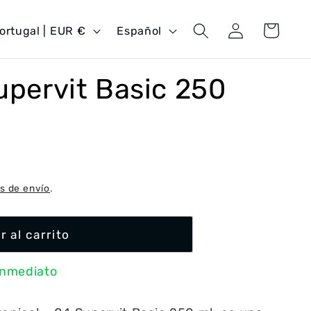
Iniciar
I
Carrito
Portugal | EUR €
Español
sesión
d
i
Supervit Basic 250
o
m
a
s de envío
.
r al carrito
inmediato