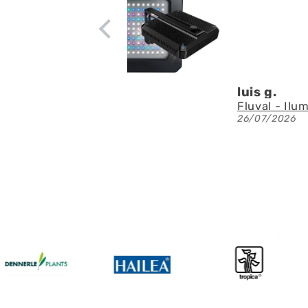
apenas ruid
circulación
Denis A.G.
Fluval - Iluminación LED Nano Reef 4.0 de 25W
23/07/2026