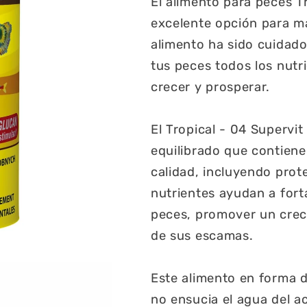
El alimento para peces T
excelente opción para ma
alimento ha sido cuidad
tus peces todos los nutr
crecer y prosperar.
El Tropical - 04 Supervi
equilibrado que contiene
calidad, incluyendo prote
nutrientes ayudan a fort
peces, promover un creci
de sus escamas.
Este alimento en forma de
no ensucia el agua del acu