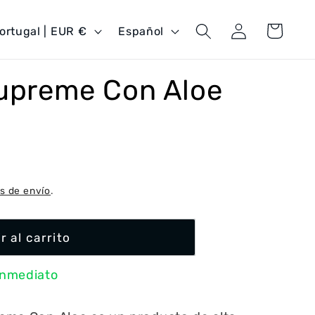
Iniciar
I
Carrito
Portugal | EUR €
Español
sesión
d
i
Supreme Con Aloe
o
m
a
s de envío
.
r al carrito
inmediato