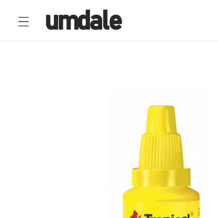
Ir
directamente
al contenido
Ir
directamente
a la
información
del producto