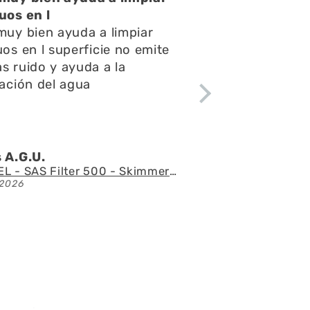
Una atención muy buena,amables
y respondieron rápido todas mis
preguntas y consultas,el envío
fue rápido y el acuario se ve
espectacular
Ángel l.Z.p.
Acuario con mueble AQUAEL GLOSSY 150 BLACK de 405 litros
21/07/2026