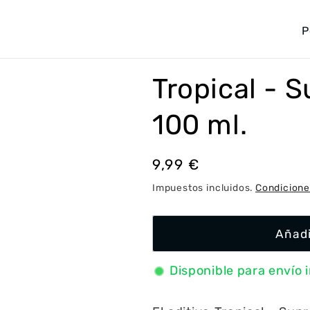
P
a
í
Tropical - 
s
/
100 ml.
r
e
Precio
9,99 €
g
habitual
Impuestos incluidos.
Condicione
i
ó
Añadi
n
Disponible para envío 