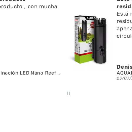
residuos en l
Está muy bien ayuda a limpiar
residuos en l superficie no emite
apenas ruido y ayuda a la
circulación del agua
Denis A.G.U.
AQUAEL - SAS Filter 500 - Skimmer de superficie
23/07/2026