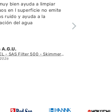
spondieron rápido todas mis
untas y consultas,el envío
ápido y el acuario se ve
ctacular
 l.Z.p.
Acuario con mueble AQUAEL GLOSSY 150 BLACK de 405 litros
/2026