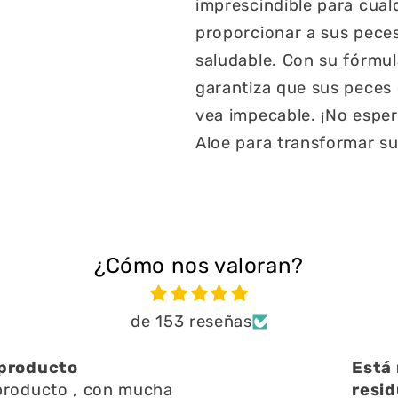
imprescindible para cualq
proporcionar a sus pece
saludable. Con su fórmul
garantiza que sus peces e
vea impecable. ¡No espe
Aloe para transformar su
¿Cómo nos valoran?
de 153 reseñas
bien ayuda a limpiar
Una 
n l
Una 