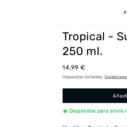
P
a
í
Tropical - 
s
/
250 ml.
r
e
Precio
14,99 €
g
habitual
Impuestos incluidos.
Condicione
i
ó
Añadi
n
Disponible para envío 