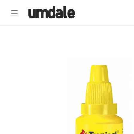
Ir
directamente
al contenido
Ir
directamente
a la
información
del producto