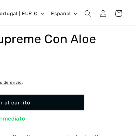
Iniciar
I
Carrito
Portugal | EUR €
Español
sesión
d
i
Supreme Con Aloe
o
m
a
s de envío
.
r al carrito
inmediato