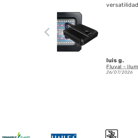
Está muy b
residuos e
apenas rui
circulació
Denis A.G
Fluval - Iluminación LED Nano Reef 4.0 de 25W
23/07/2026