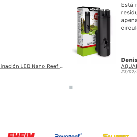
ien ayuda a limpiar
y re
n l superficie no emite
preg
do y ayuda a la
fue r
n del agua
espe
.U.
Ángel
AQUAEL - SAS Filter 500 - Skimmer de superficie
21/07