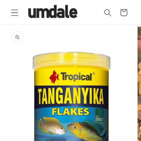
Ir
directamente
Carrito
al contenido
Ir
directamente
a la
información
del producto