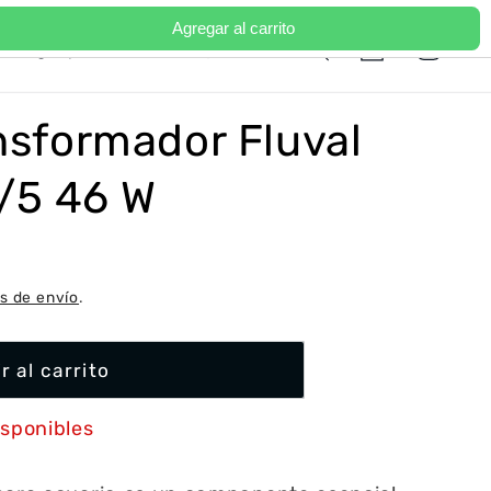
Agregar al carrito
Iniciar
I
Carrito
Portugal | EUR €
Español
sesión
d
i
ansformador Fluval
o
m
/5 46 W
a
s de envío
.
r al carrito
isponibles