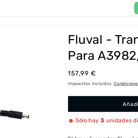
P
a
í
Fluval - Tr
s
/
Para A3982
r
e
Precio
157,99 €
g
habitual
Impuestos incluidos.
Condicione
i
ó
Añadi
n
Sólo hay
3
unidades d