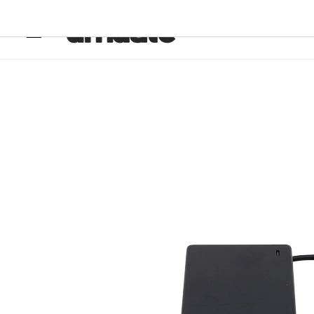
Ir
directamente
al contenido
Ir
directamente
a la
información
del producto