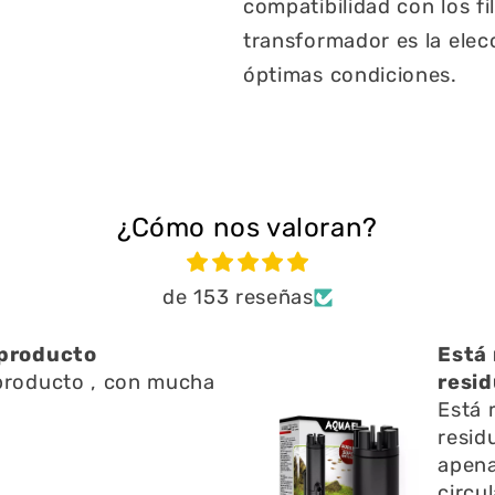
compatibilidad con los f
transformador es la elec
óptimas condiciones.
¿Cómo nos valoran?
de 153 reseñas
producto
Está 
roducto , con mucha
resid
d
Está 
resid
apena
circu