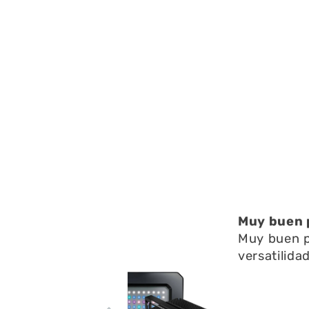
elemento
multimedia
2
en
una
ventana
modal
Muy buen 
Muy buen p
versatilida