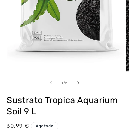
Abrir
Ab
elemento
e
multimedia
m
de
1
/
2
1
2
en
e
una
u
Sustrato Tropica Aquarium
ventana
v
modal
m
Soil 9 L
Precio
30,99 €
Agotado