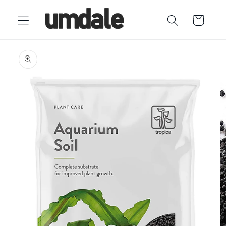
Ir
directamente
Carrito
al contenido
Ir
directamente
a la
información
del producto