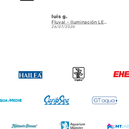
luis g.
Den
Fluval - Iluminación LED Nano Reef 4.0 de 25W
26/07/2026
23/0