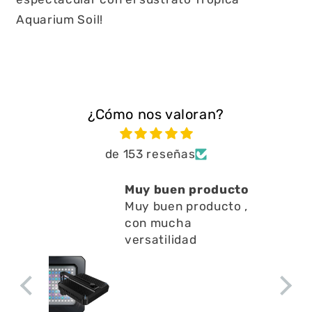
Aquarium Soil!
¿Cómo nos valoran?
de 153 reseñas
Muy buen producto
Est
Muy buen producto ,
a l
con mucha
en l
Est
versatilidad
a li
sup
ape
a la
agu