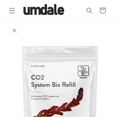
Ir
directamente
Carrito
al contenido
Ir
directamente
a la
información
del producto