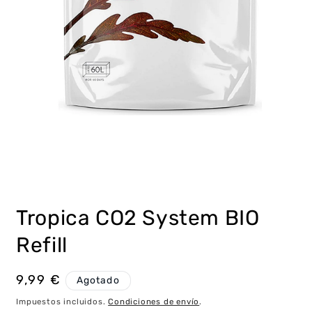
Abrir
elemento
multimedia
Tropica CO2 System BIO
1
en
una
Refill
ventana
modal
Precio
9,99 €
Agotado
habitual
Impuestos incluidos.
Condiciones de envío
.