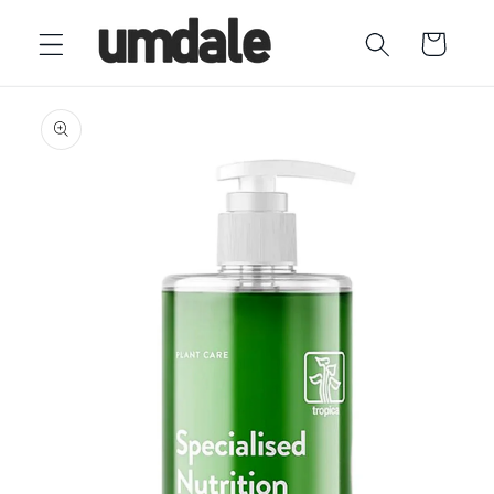
Ir
directamente
Carrito
al contenido
Ir
directamente
a la
información
del producto