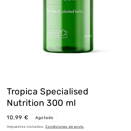
Abrir
elemento
multimedia
Tropica Specialised
1
en
una
Nutrition 300 ml
ventana
modal
Precio
10,99 €
Agotado
habitual
Impuestos incluidos.
Condiciones de envío
.