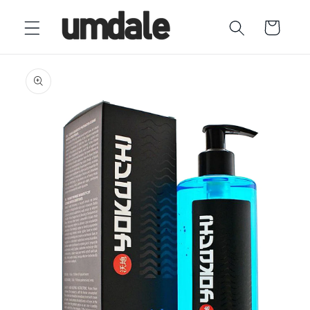
Ir
directamente
Carrito
al contenido
Ir
directamente
a la
información
del producto