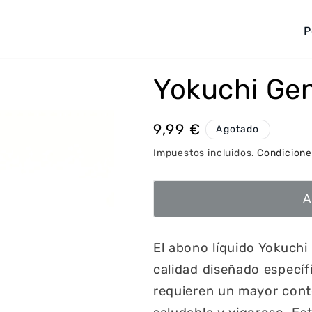
P
a
í
Yokuchi Gen
s
/
Precio
9,99 €
Agotado
r
habitual
e
Impuestos incluidos.
Condicione
g
i
A
ó
n
El abono líquido Yokuchi
calidad diseñado específ
requieren un mayor cont