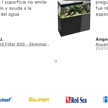
 l superficie no emite
pregu
o y ayuda a la
fue r
 del agua
espec
U.
Ángel
AQUAEL - SAS Filter 500 - Skimmer de superficie
21/07/