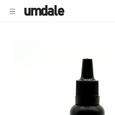
Ir
directamente
al contenido
Ir
directamente
a la
información
del producto