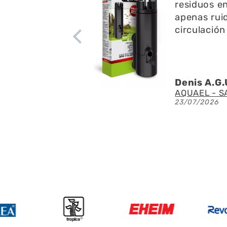
residuos en
apenas ruid
circulación
Denis A.G.
Fluval - Iluminación LED Nano Reef 4.0 de 25W
23/07/2026