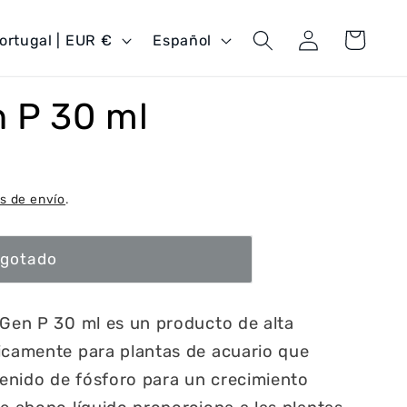
Iniciar
I
Carrito
Portugal | EUR €
Español
sesión
d
i
 P 30 ml
o
m
a
s de envío
.
gotado
 Gen P 30 ml es un producto de alta
icamente para plantas de acuario que
enido de fósforo para un crecimiento