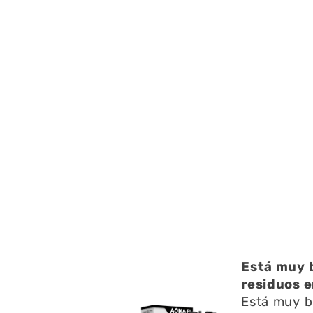
ucto
Está muy b
to , con mucha
residuos e
Está muy b