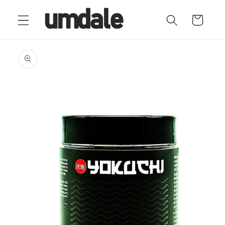
Ir
directamente
Carrito
al contenido
Ir
directamente
a la
información
del producto