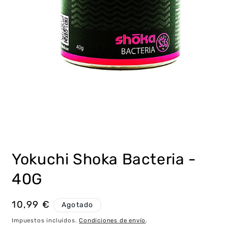
Abrir
elemento
multimedia
Yokuchi Shoka Bacteria -
1
en
una
40G
ventana
modal
Precio
10,99 €
Agotado
habitual
Impuestos incluidos.
Condiciones de envío
.